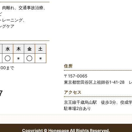
、肉離れ、交通事故治療、
ど
トレーニング、
ングケア
水
木
金
土
◯
※
◯
※
住所
:00まで
〒157-0065
東京都世田谷区上祖師谷1-41-28 
7
アクセス
京王線千歳烏山駅 徒歩3分、佼成
駐車場2台あり
Copyright ©
Honepage
All Rights Reserved.