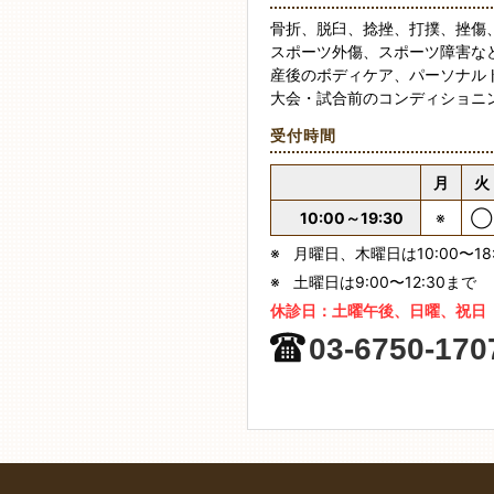
骨折、脱臼、捻挫、打撲、挫傷
スポーツ外傷、スポーツ障害な
産後のボディケア、パーソナル
大会・試合前のコンディショニ
受付時間
月
火
10:00～19:30
※
◯
※
月曜日、木曜日は10:00〜18
※
土曜日は9:00〜12:30まで
休診日：
土曜午後、日曜、祝日
03-6750-170