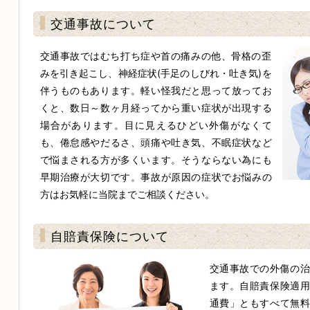
交通事故について
院紹介
交通事故ではむち打ち症や首の痛みの他、骨格の歪
みを引き起こし、神経症状(手足のしびれ・吐き気)を
伴うものもあります。軽い怪我だと思って放ってお
くと、数日～数ヶ月経ってから重い症状が出現する
場合があります。目に見えるひどい外傷がなくて
も、倦怠感やだるさ、頭痛や吐き気、不眠症状など
で悩まされる方が多くいます。そうならない為にも
療内容
早期治療が大切です。事故が原因の症状でお悩みの
方はお気軽に当院までご相談ください。
自賠責保険について
交通事故での外傷の
通事故治療
ます。自賠責保険適
通費」ともすべて無